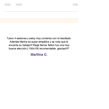
Evitar una infección en tu tatuaje tras la sesión de láser
"Llevo 4 sesiones y estoy muy contenta con el resultado.
Además Marina es super simpática y se nota que le
encanta su trabajo!!! Elegir Senza Tattoo fue una muy
buena elección;) 100x100 recomendable. gracias!!!!"
Martina C.
"Muy bien sitio para quitarse tatuajes, muy profesionales.
Las sesiones han ido perfectamente y se ha notado un
cambio importante en las sesiones que llevo. Muy atentos,
lo recomiendo 100%."
Mónica G.