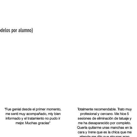
delos por alumno)
"Fue genial desde el primer momento,
Totalmente recomendable. Trato muy
me senti muy acompañado, miy bien
profesional y cercano. Me hice 5
informado y el tratamiento no pudo ir
sesiones de eliminación de tatuaje y
mejor. Muchas gracias"
me ha desaparecido por completo.
Quería quitarme unas manchas en la
cara y Irene que es la chica que me
atiende me dijo que algunas eran