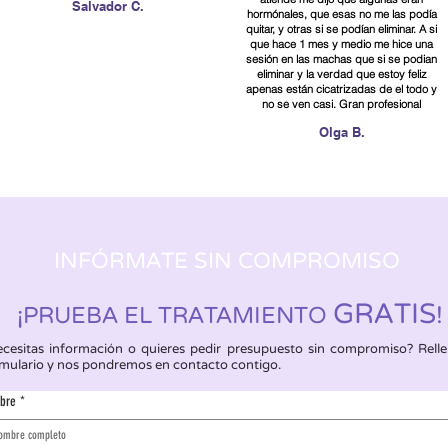
Salvador C.
hormónales, que esas no me las podía
quitar, y otras si se podían eliminar. A si
que hace 1 mes y medio me hice una
sesión en las machas que si se podian
eliminar y la verdad que estoy feliz
apenas están cicatrizadas de el todo y
no se ven casi. Gran profesional
Olga B.
INFÓRMATE SIN COMPROMISO
GRATIS
¡
!
PRUEBA EL TRATAMIENTO
cesitas información o quieres pedir presupuesto sin compromiso? Relle
mulario y nos pondremos en contacto contigo.
bre
*