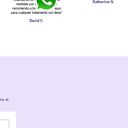
Katherine N.
medidas por covid. Sin duda
recomiendo a toda persona ir aquí
para cualquier tratamiento con láser."
David V.
na el