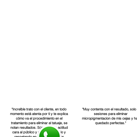
Desde 1.900€
"Increíble trato con el cliente, en todo
"Muy contenta con el resultado, solo
momento está atenta por ti y te explica
sesiones para eliminar
cómo va el procedimiento en el
micropigmentacion de mis cejas y h
tratamiento para eliminar el tatuaje, se
quedado perfectas."
notan resultados. Súper buena actitud
cara al público y sitio súper limpio y
respetando en todo momento las