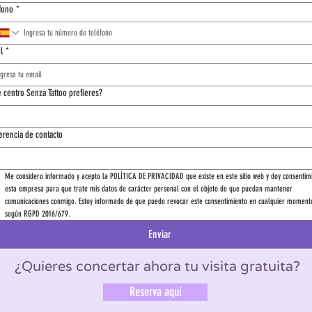
fono
*
l
*
 centro Senza Tattoo prefieres?
erencia de contacto
Me considero informado y acepto la POLÍTICA DE PRIVACIDAD que existe en este sitio web y doy consentimi
esta empresa para que trate mis datos de carácter personal con el objeto de que puedan mantener 
comunicaciones conmigo. Estoy informado de que puedo revocar este consentimiento en cualquier momento
según RGPD 2016/679.
Enviar
¿Quieres concertar ahora tu visita gratuita?
Reserva aquí