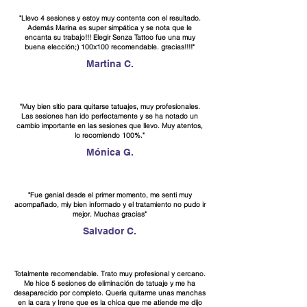
"Llevo 4 sesiones y estoy muy contenta con el resultado.
Además Marina es super simpática y se nota que le
encanta su trabajo!!! Elegir Senza Tattoo fue una muy
buena elección;) 100x100 recomendable. gracias!!!!"
Martina C.
"Muy bien sitio para quitarse tatuajes, muy profesionales.
Las sesiones han ido perfectamente y se ha notado un
cambio importante en las sesiones que llevo. Muy atentos,
lo recomiendo 100%."
Mónica G.
"Fue genial desde el primer momento, me senti muy
acompañado, miy bien informado y el tratamiento no pudo ir
mejor. Muchas gracias"
Salvador C.
Totalmente recomendable. Trato muy profesional y cercano.
Me hice 5 sesiones de eliminación de tatuaje y me ha
desaparecido por completo. Quería quitarme unas manchas
en la cara y Irene que es la chica que me atiende me dijo