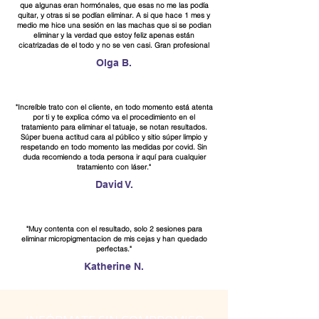
que algunas eran hormónales, que esas no me las podía
quitar, y otras si se podían eliminar. A si que hace 1 mes y
medio me hice una sesión en las machas que si se podian
eliminar y la verdad que estoy feliz apenas están
cicatrizadas de el todo y no se ven casi. Gran profesional
Olga B.
"Increíble trato con el cliente, en todo momento está atenta
por ti y te explica cómo va el procedimiento en el
tratamiento para eliminar el tatuaje, se notan resultados.
Súper buena actitud cara al público y sitio súper limpio y
respetando en todo momento las medidas por covid. Sin
duda recomiendo a toda persona ir aquí para cualquier
tratamiento con láser."
David V.
"Muy contenta con el resultado, solo 2 sesiones para
eliminar micropigmentacion de mis cejas y han quedado
perfectas."
Katherine N.