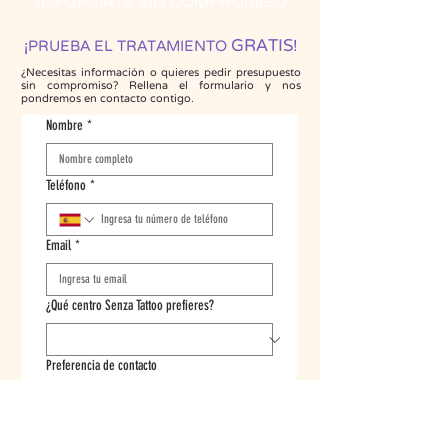
INFÓRMATE SIN COMPROMISO
GRATIS
¡
!
PRUEBA EL TRATAMIENTO
¿Necesitas información o quieres pedir presupuesto
sin compromiso? Rellena el formulario y nos
pondremos en contacto contigo.
Nombre
*
Teléfono
*
Email
*
¿Qué centro Senza Tattoo prefieres?
Preferencia de contacto
Me considero informado y acepto la POLÍTICA 
DE PRIVACIDAD que existe en este sitio web y 