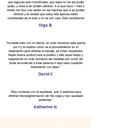
que algunas eran hormónales, que esas no me las podía
quitar, y otras si se podían eliminar. A si que hace 1 mes y
medio me hice una sesión en las machas que si se podian
eliminar y la verdad que estoy feliz apenas están
cicatrizadas de el todo y no se ven casi. Gran profesional
Olga B.
"Increíble trato con el cliente, en todo momento está atenta
por ti y te explica cómo va el procedimiento en el
tratamiento para eliminar el tatuaje, se notan resultados.
Súper buena actitud cara al público y sitio súper limpio y
respetando en todo momento las medidas por covid. Sin
duda recomiendo a toda persona ir aquí para cualquier
tratamiento con láser."
David V.
"Muy contenta con el resultado, solo 2 sesiones para
eliminar micropigmentacion de mis cejas y han quedado
perfectas."
Katherine N.