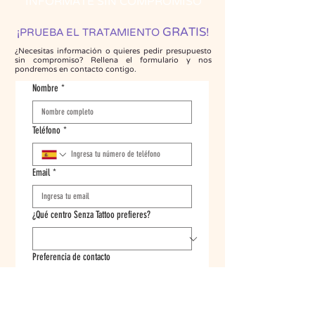
INFÓRMATE SIN COMPROMISO
GRATIS
¡
!
PRUEBA EL TRATAMIENTO
¿Necesitas información o quieres pedir presupuesto
sin compromiso? Rellena el formulario y nos
pondremos en contacto contigo.
Nombre
*
Teléfono
*
Email
*
¿Qué centro Senza Tattoo prefieres?
Preferencia de contacto
Me considero informado y acepto la POLÍTICA 
DE PRIVACIDAD que existe en este sitio web y 