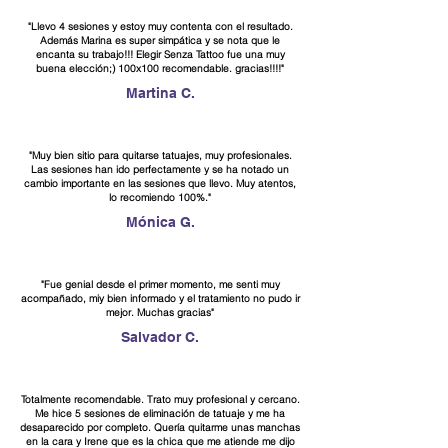
"Llevo 4 sesiones y estoy muy contenta con el resultado.
Además Marina es super simpática y se nota que le
encanta su trabajo!!! Elegir Senza Tattoo fue una muy
buena elección;) 100x100 recomendable. gracias!!!!"
Martina C.
"Muy bien sitio para quitarse tatuajes, muy profesionales.
Las sesiones han ido perfectamente y se ha notado un
cambio importante en las sesiones que llevo. Muy atentos,
lo recomiendo 100%."
Mónica G.
"Fue genial desde el primer momento, me senti muy
acompañado, miy bien informado y el tratamiento no pudo ir
mejor. Muchas gracias"
Salvador C.
Totalmente recomendable. Trato muy profesional y cercano.
Me hice 5 sesiones de eliminación de tatuaje y me ha
desaparecido por completo. Quería quitarme unas manchas
en la cara y Irene que es la chica que me atiende me dijo