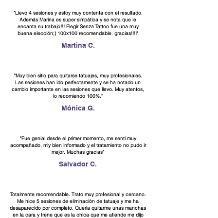
"Llevo 4 sesiones y estoy muy contenta con el resultado.
Además Marina es super simpática y se nota que le
encanta su trabajo!!! Elegir Senza Tattoo fue una muy
buena elección;) 100x100 recomendable. gracias!!!!"
Martina C.
"Muy bien sitio para quitarse tatuajes, muy profesionales.
Las sesiones han ido perfectamente y se ha notado un
cambio importante en las sesiones que llevo. Muy atentos,
lo recomiendo 100%."
Mónica G.
"Fue genial desde el primer momento, me senti muy
acompañado, miy bien informado y el tratamiento no pudo ir
mejor. Muchas gracias"
Salvador C.
Totalmente recomendable. Trato muy profesional y cercano.
Me hice 5 sesiones de eliminación de tatuaje y me ha
desaparecido por completo. Quería quitarme unas manchas
en la cara y Irene que es la chica que me atiende me dijo