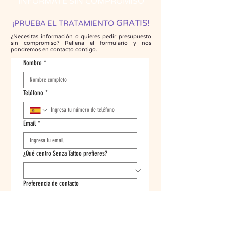
INFÓRMATE SIN COMPROMISO
GRATIS
¡
!
PRUEBA EL TRATAMIENTO
¿Necesitas información o quieres pedir presupuesto
sin compromiso? Rellena el formulario y nos
pondremos en contacto contigo.
Nombre
*
Teléfono
*
Email
*
¿Qué centro Senza Tattoo prefieres?
Preferencia de contacto
Me considero informado y acepto la POLÍTICA 
DE PRIVACIDAD que existe en este sitio web y 