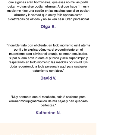
que algunas eran hormónales, que esas no me las podía
quitar, y otras si se podían eliminar. A si que hace 1 mes y
medio me hice una sesión en las machas que si se podian
eliminar y la verdad que estoy feliz apenas están
cicatrizadas de el todo y no se ven casi. Gran profesional
Olga B.
"Increíble trato con el cliente, en todo momento está atenta
por ti y te explica cómo va el procedimiento en el
tratamiento para eliminar el tatuaje, se notan resultados.
Súper buena actitud cara al público y sitio súper limpio y
respetando en todo momento las medidas por covid. Sin
duda recomiendo a toda persona ir aquí para cualquier
tratamiento con láser."
David V.
"Muy contenta con el resultado, solo 2 sesiones para
eliminar micropigmentacion de mis cejas y han quedado
perfectas."
Katherine N.