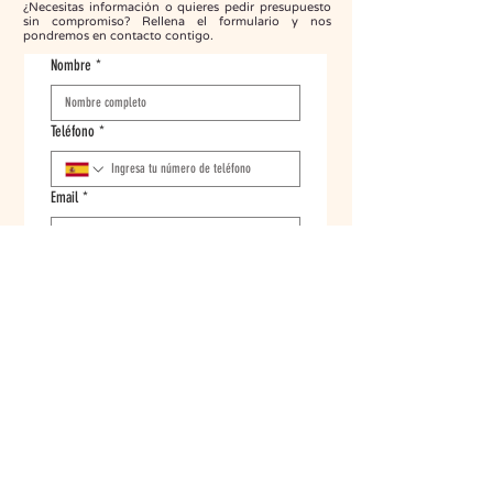
¿Necesitas información o quieres pedir presupuesto
sin compromiso? Rellena el formulario y nos
pondremos en contacto contigo.
Nombre
*
Teléfono
*
Email
*
¿Qué centro Senza Tattoo prefieres?
Preferencia de contacto
Me considero informado y acepto la POLÍTICA 
DE PRIVACIDAD que existe en este sitio web y 
doy consentimiento a esta empresa para que 
trate mis datos de carácter personal con el 
objeto de que puedan mantener 