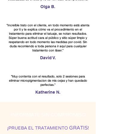
Olga B.
"Increíble trato con el cliente, en todo momento está atenta
por ti y te explica cómo va el procedimiento en el
tratamiento para eliminar el tatuaje, se notan resultados.
Súper buena actitud cara al público y sitio súper limpio y
respetando en todo momento las medidas por covid. Sin
duda recomiendo a toda persona ir aquí para cualquier
tratamiento con láser."
David V.
"Muy contenta con el resultado, solo 2 sesiones para
eliminar micropigmentacion de mis cejas y han quedado
perfectas."
Katherine N.
INFÓRMATE SIN COMPROMISO
GRATIS
¡
!
PRUEBA EL TRATAMIENTO