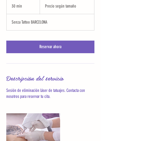
según
30 min
3
Precio según tamaño
tamaño
0
Senza Tattoo BARCELONA
m
i
n
Reservar ahora
Descripción del servicio
Sesión de eliminación láser de tatuajes. Contacta con
nosotros para reservar tu cita.