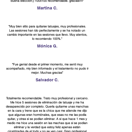
buena elección;) 100x100 recomendable. gracias!!!!"
Martina C.
"Muy bien sitio para quitarse tatuajes, muy profesionales.
Las sesiones han ido perfectamente y se ha notado un
cambio importante en las sesiones que llevo. Muy atentos,
lo recomiendo 100%."
Mónica G.
"Fue genial desde el primer momento, me senti muy
acompañado, miy bien informado y el tratamiento no pudo ir
mejor. Muchas gracias"
Salvador C.
Totalmente recomendable. Trato muy profesional y cercano.
Me hice 5 sesiones de eliminación de tatuaje y me ha
desaparecido por completo. Quería quitarme unas manchas
en la cara y Irene que es la chica que me atiende me dijo
que algunas eran hormónales, que esas no me las podía
quitar, y otras si se podían eliminar. A si que hace 1 mes y
medio me hice una sesión en las machas que si se podian
eliminar y la verdad que estoy feliz apenas están
cicatrizadas de el todo y no se ven casi. Gran profesional